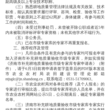
副高级及以上专业技术职称。
（三）熟悉耕地质量管理法律法规及有关政策、技术
标准，能认真按要求履行评审、咨询、检查、验收等工作
职责，年龄原则上不超过62周岁，身体健康，有参与相关
工作的时间和精力。
（四）未受过刑事处罚，未曾被开除公职或者近5年
内未被取消评标评审专家资格；未有其他学术不端行为。
（五）非公务员。
（六）已在市级专家库的专家不再重复报名。
三、推荐程序及管理
（一）凡符合条件且有意向参与的专家均可报名申请
加入济南市补充耕地质量验收市级专家库，并如实填报
《济南市补充耕地质量验收市级专家库专家申请表》（附
件），请于6月3日前将申请表签字盖章后的PDF版本发送
市农业农村局农田建设管理处邮箱
ntjsglc@jn.shandong.cn，联系电话：0531-51709063。
（二）市农业农村局对各单位推荐（及个人报名）的
专家进行审核比选，提出市级专家库初步人员名单，并在
市农业农村局网站公示5日，公示期满后，确定专家最终
名单。
（三）济南市补充耕地质量验收市级专家库专家实行
动态管理。对存在违反法律法规受到责任追究、在补充耕